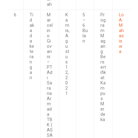
ah
6
Ti
M
K
5
Pr
Lo
d
ar
a
–
og
A
ak
cel
m
6
ra
M
a
in
is,
Bu
m
ah
d
o
A
la
M
as
a
Gi
g
n
ag
is
ke
ov
u
an
w
te
an
st
g
a
ra
ni
u
Be
n
–
s
rs
g
PT
1
ert
a
Ad
2,
ifik
n
i
2
at
Sa
0
Ka
ra
2
m
na
1
pu
Ar
s
m
M
ad
er
a
de
TB
ka
K (
AS
SA