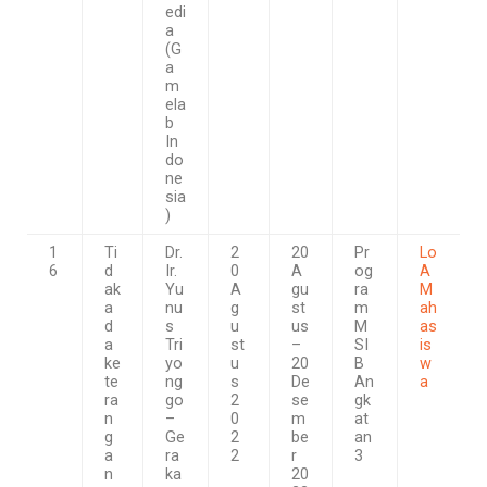
edi
a
(G
a
m
ela
b
In
do
ne
sia
)
1
Ti
Dr.
2
20
Pr
Lo
6
d
Ir.
0
A
og
A
ak
Yu
A
gu
ra
M
a
nu
g
st
m
ah
d
s
u
us
M
as
a
Tri
st
–
SI
is
ke
yo
u
20
B
w
te
ng
s
De
An
a
ra
go
2
se
gk
n
–
0
m
at
g
Ge
2
be
an
a
ra
2
r
3
n
ka
20