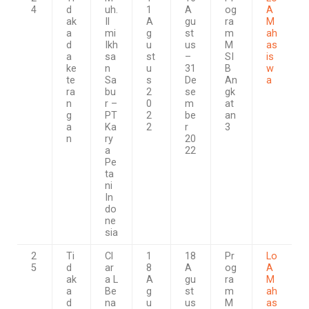
4
d
uh.
1
A
og
A
ak
Il
A
gu
ra
M
a
mi
g
st
m
ah
d
Ikh
u
us
M
as
a
sa
st
–
SI
is
ke
n
u
31
B
w
te
Sa
s
De
An
a
ra
bu
2
se
gk
n
r –
0
m
at
g
PT
2
be
an
a
Ka
2
r
3
n
ry
20
a
22
Pe
ta
ni
In
do
ne
sia
2
Ti
Cl
1
18
Pr
Lo
5
d
ar
8
A
og
A
ak
a L
A
gu
ra
M
a
Be
g
st
m
ah
d
na
u
us
M
as