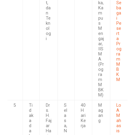
t,
ka,
Se
da
Ka
ba
n
m
ga
Te
pu
i
kn
s
Pe
ol
M
se
og
en
rt
i
gaj
a
ar,
Pr
IIS
og
M
ra
A
m
(Pr
M
og
B
ra
K
m
M
M
BK
M)
5
Ti
Dr
S
40
M
Lo
d
s.
el
H
ag
A
ak
H.
a
ari
an
M
a
Faj
s
Ke
g
ah
d
ar
a,
rja
as
a
Ha
N
is