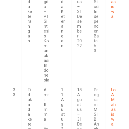
d
gd
d
us
St
as
a
a
a
–
udi
is
ke
–
K
31
In
w
te
PT
et
De
de
a
ra
Si
er
se
pe
n
nt
a
m
nd
g
esi
n
be
en
a
s
g
r
Ba
n
Ko
a
20
tc
m
n
22
h
un
3
uk
asi
In
do
ne
sia
3
Ti
A
1
18
Pr
Lo
3
d
mr
1
A
og
A
ak
i
A
gu
ra
M
a
Il
g
st
m
ah
d
m
u
us
M
as
a
m
st
–
SI
is
ke
a
u
31
B
w
te
–
s
De
An
a