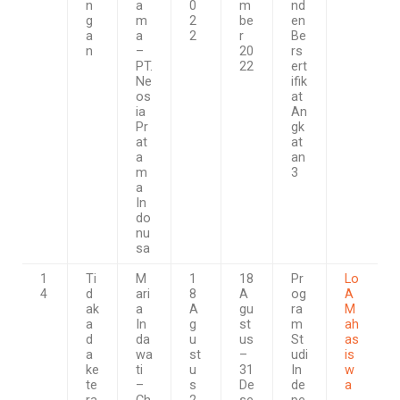
n
a
0
m
nd
g
m
2
be
en
a
a
2
r
Be
n
–
20
rs
PT.
22
ert
Ne
ifik
os
at
ia
An
Pr
gk
at
at
a
an
m
3
a
In
do
nu
sa
1
Ti
M
1
18
Pr
Lo
4
d
ari
8
A
og
A
ak
a
A
gu
ra
M
a
In
g
st
m
ah
d
da
u
us
St
as
a
wa
st
–
udi
is
ke
ti
u
31
In
w
te
–
s
De
de
a