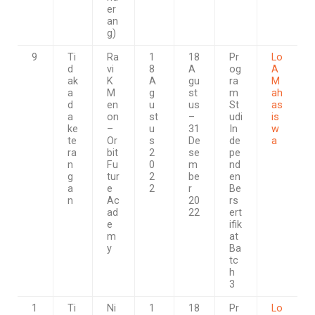
er
an
g)
9
Ti
Ra
1
18
Pr
Lo
d
vi
8
A
og
A
ak
K
A
gu
ra
M
a
M
g
st
m
ah
d
en
u
us
St
as
a
on
st
–
udi
is
ke
–
u
31
In
w
te
Or
s
De
de
a
ra
bit
2
se
pe
n
Fu
0
m
nd
g
tur
2
be
en
a
e
2
r
Be
n
Ac
20
rs
ad
22
ert
e
ifik
m
at
y
Ba
tc
h
3
1
Ti
Ni
1
18
Pr
Lo