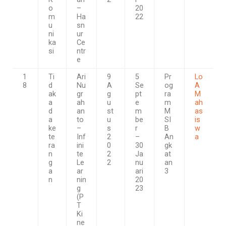
o
–
20
m
Ha
22
u
sn
ni
ur
ka
Ce
si
ntr
e
1
Ti
Ari
9
5
Pr
Lo
8
d
Nu
A
Se
og
A
ak
gr
g
pt
ra
M
a
ah
u
e
m
ah
d
an
st
m
M
as
a
to
u
be
SI
is
ke
–
s
r
B
w
te
Inf
2
–
An
a
ra
ini
0
30
gk
n
te
2
Ja
at
g
Le
2
nu
an
a
ar
ari
3
n
nin
20
g
23
(P
T
Ki
ne