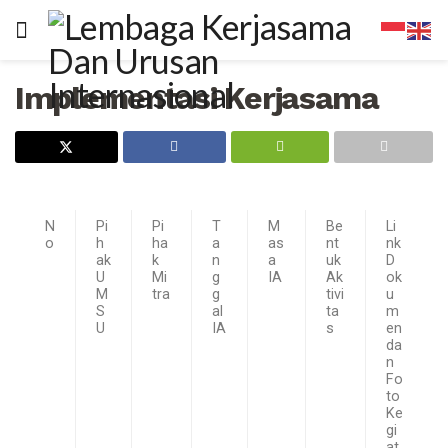
Implementasi Kerjasama
N
Pi
Pi
T
M
Be
Li
o
h
ha
a
as
nt
nk
ak
k
n
a
uk
D
U
Mi
g
IA
Ak
ok
M
tra
g
tivi
u
S
al
ta
m
U
IA
s
en
da
n
Fo
to
Ke
gi
at