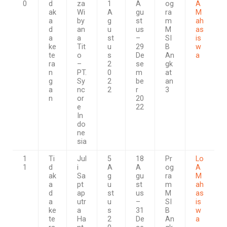
0
d
za
1
A
og
A
ak
Wi
A
gu
ra
M
a
by
g
st
m
ah
d
an
u
us
M
as
a
a
st
–
SI
is
ke
Tit
u
29
B
w
te
o
s
De
An
a
ra
–
2
se
gk
n
PT.
0
m
at
g
Sy
2
be
an
a
nc
2
r
3
n
or
20
e
22
In
do
ne
sia
1
Ti
Jul
5
18
Pr
Lo
1
d
i
A
A
og
A
ak
Sa
g
gu
ra
M
a
pt
u
st
m
ah
d
ap
st
us
M
as
a
utr
u
–
SI
is
ke
a
s
31
B
w
te
Ha
2
De
An
a