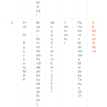
kn
ol
og
i
2
Pr
Ni
Mi
1
Pe
S
of
za
n
Se
rtu
K
.
m
g
m
ka
Ke
Dr
–
g
es
ra
m
.
Ke
u,
te
n
en
A
m
S
r
M
di
g
en
e
ah
kb
u
ter
pt
asi
ud
s
ian
e
sw
s
Pe
m
a
a
ndi
b
M
ni,
dik
er
er
M.
an
1
de
A
Ke
2,
ka
P
bu
2
Ta
da
0
hu
ya
2
n
an
1
20
Ri
21
se
t,