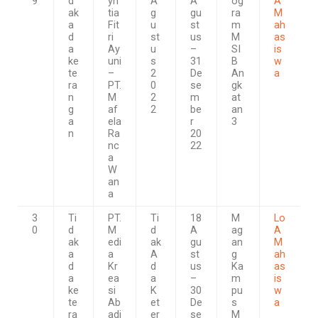
9
d
yn
A
A
og
A
ak
tia
g
gu
ra
M
a
Fit
u
st
m
ah
d
ri
st
us
M
as
a
Ay
u
–
SI
is
ke
uni
s
31
B
w
te
–
2
De
An
a
ra
PT.
0
se
gk
n
M
2
m
at
g
af
2
be
an
a
ela
r
3
n
Ra
20
nc
22
a
W
an
a
3
Ti
PT.
Ti
18
M
Lo
0
d
M
d
A
ag
A
ak
edi
ak
gu
an
M
a
a
A
st
g
ah
d
Kr
d
us
Ka
as
a
ea
a
–
m
is
ke
si
K
30
pu
w
te
Ab
et
De
s
a
ra
adi
er
se
M