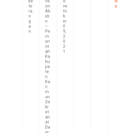
ke
ris
o
w
te
on
ve
a
ra
Ab
m
n
idi
b
g
n
er
a
–
0
n
Pe
9,
m
2
eri
0
nt
2
ah
1
Ka
bu
pa
te
n
Ka
ri
m
un
Se
kr
et
ari
at
Da
er