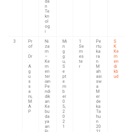
da
n
Te
kn
ol
og
i
3
Pr
Ni
Mi
1
Pe
S
of
za
n
Se
rtu
K
.
m
g
m
ka
Ke
Dr
–
g
es
ra
m
.
Ke
u,
te
n
en
A
m
S
r
M
di
g
en
e
ah
kb
u
ter
pt
asi
ud
s
ian
e
sw
s
Pe
m
a
a
ndi
b
M
ni,
dik
er
er
M.
an
0
de
A
Ke
5,
ka
P
bu
2
Ta
da
0
hu
ya
2
n
an
1
20
Ri
21