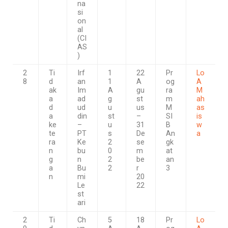
na
si
on
al
(CI
AS
)
2
Ti
Irf
1
22
Pr
Lo
8
d
an
1
A
og
A
ak
Im
A
gu
ra
M
a
ad
g
st
m
ah
d
ud
u
us
M
as
a
din
st
–
SI
is
ke
–
u
31
B
w
te
PT
s
De
An
a
ra
Ke
2
se
gk
n
bu
0
m
at
g
n
2
be
an
a
Bu
2
r
3
n
mi
20
Le
22
st
ari
2
Ti
Ch
5
18
Pr
Lo