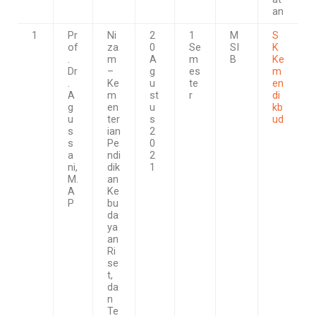
an
1
Pr
Ni
2
1
M
S
of
za
0
Se
SI
K
.
m
A
m
B
Ke
Dr
–
g
es
m
.
Ke
u
te
en
A
m
st
r
di
g
en
u
kb
u
ter
s
ud
s
ian
2
s
Pe
0
a
ndi
2
ni,
dik
1
M.
an
A
Ke
P
bu
da
ya
an
Ri
se
t,
da
n
Te