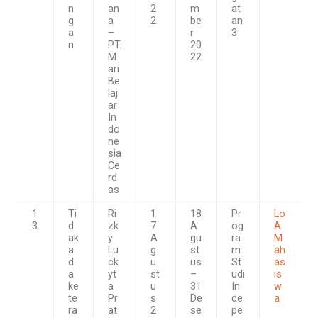
n
an
2
m
at
g
a
2
be
an
a
–
r
3
n
PT.
20
M
22
ari
Be
laj
ar
In
do
ne
sia
Ce
rd
as
1
Ti
Ri
1
18
Pr
Lo
3
d
zk
7
A
og
A
ak
y
A
gu
ra
M
a
Lu
g
st
m
ah
d
ck
u
us
St
as
a
yt
st
–
udi
is
ke
a
u
31
In
w
te
Pr
s
De
de
a
ra
at
2
se
pe