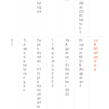
tol
ifik
og
at
ics
(SI
B)
ba
tc
h
3
2
Ti
Ye
1
18
Pr
Lo
7
d
ye
1
A
og
A
ak
n
A
gu
ra
M
a
Su
g
st
m
ah
d
nd
u
us
M
as
a
ari
st
–
SI
is
ke
–
u
31
B
w
te
PT.
s
De
An
a
ra
Ci
2
se
gk
n
pt
0
m
at
g
a
2
be
an
a
Ko
2
r
3
n
ns
20
ult
22
an
Int
er