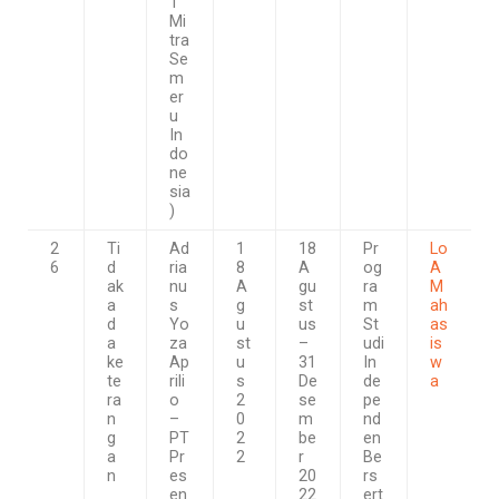
T
Mi
tra
Se
m
er
u
In
do
ne
sia
)
2
Ti
Ad
1
18
Pr
Lo
6
d
ria
8
A
og
A
ak
nu
A
gu
ra
M
a
s
g
st
m
ah
d
Yo
u
us
St
as
a
za
st
–
udi
is
ke
Ap
u
31
In
w
te
rili
s
De
de
a
ra
o
2
se
pe
n
–
0
m
nd
g
PT
2
be
en
a
Pr
2
r
Be
n
es
20
rs
en
22
ert