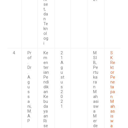
se
t,
da
n
Te
kn
ol
og
i
4
Pr
Ke
2
M
S
of
m
1
SI
K
.
en
A
B,
Re
Dr
ter
g
Pe
kt
.
ian
u
rtu
or
A
Pe
st
ka
Pe
g
ndi
u
ra
ne
u
dik
s
n
ta
s
an
2
M
pa
s
Ke
0
ah
n
a
bu
2
asi
M
ni,
da
1
sw
ah
M.
ya
a
as
A
an
M
is
P
Ri
er
w
se
de
a