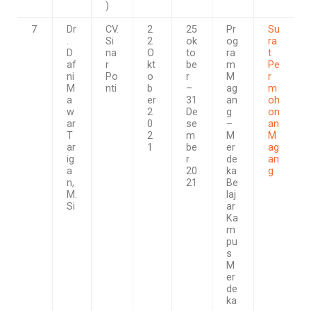
)
7
Dr
CV.
2
25
Pr
Su
.
Si
2
ok
og
ra
D
na
O
to
ra
t
af
r
kt
be
m
Pe
ni
Po
o
r
M
r
M
nti
b
–
ag
m
a
er
31
an
oh
w
2
De
g
on
ar
0
se
–
an
T
2
m
M
M
ar
1
be
er
ag
ig
r
de
an
a
20
ka
g
n,
21
Be
M.
laj
Si
ar
Ka
m
pu
s
M
er
de
ka