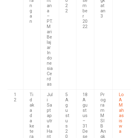
ra
nt
0
se
gk
n
an
2
m
at
g
a
2
be
an
a
–
r
3
n
PT.
20
M
22
ari
Be
laj
ar
In
do
ne
sia
Ce
rd
as
1
Ti
Jul
5
18
Pr
Lo
2
d
i
A
A
og
A
ak
Sa
g
gu
ra
M
a
pt
u
st
m
ah
d
ap
st
us
M
as
a
utr
u
–
SI
is
ke
a
s
31
B
w
te
Ha
2
De
An
a
ra
nt
0
se
gk