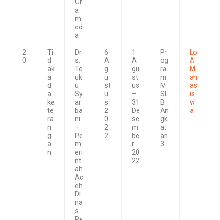
Gr
a
m
edi
a
2
Ti
Dr
6
1
Pr
Lo
0
d
s.
A
A
og
A
ak
Te
g
gu
ra
M
a
uk
u
st
m
ah
d
u
st
us
M
as
a
Sy
u
–
SI
is
ke
ar
s
31
B
w
te
ba
2
De
An
a
ra
ni
0
se
gk
n
–
2
m
at
g
Pe
2
be
an
a
m
r
3
n
eri
20
nt
22
ah
Ac
eh
Di
na
s
Re