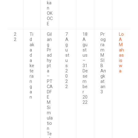
ka
n
OK
OC
E
2
Ti
Gil
7
18
Pr
Lo
2
d
an
A
A
og
A
ak
g
g
gu
ra
M
a
Pr
u
st
m
ah
d
ad
st
us
M
as
a
hy
u
–
SI
is
ke
pt
s
31
B
w
te
a
2
De
An
a
ra
–
0
se
gk
n
PT
2
m
at
g
CA
2
be
an
a
DF
r
3
n
E
20
M
22
Si
m
ula
tio
n
Te