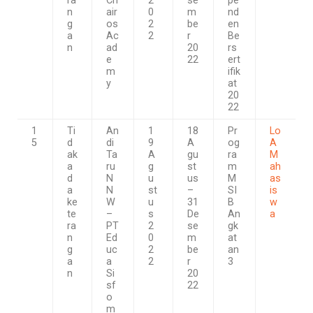
ra
Ch
2
se
pe
n
air
0
m
nd
g
os
2
be
en
a
Ac
2
r
Be
n
ad
20
rs
e
22
ert
m
ifik
y
at
20
22
1
Ti
An
1
18
Pr
Lo
5
d
di
9
A
og
A
ak
Ta
A
gu
ra
M
a
ru
g
st
m
ah
d
N
u
us
M
as
a
N
st
–
SI
is
ke
W
u
31
B
w
te
–
s
De
An
a
ra
PT
2
se
gk
n
Ed
0
m
at
g
uc
2
be
an
a
a
2
r
3
n
Si
20
sf
22
o
m