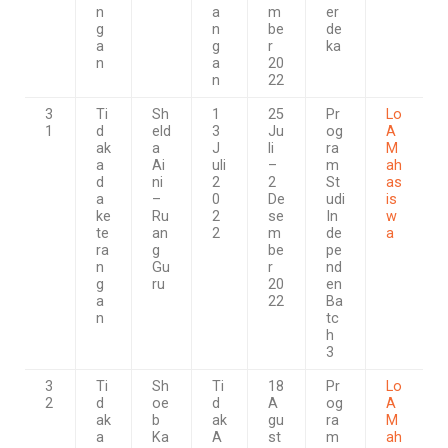
n
a
m
er
g
n
be
de
a
g
r
ka
n
a
20
n
22
3
Ti
Sh
1
25
Pr
Lo
1
d
eld
3
Ju
og
A
ak
a
J
li
ra
M
a
Ai
uli
–
m
ah
d
ni
2
2
St
as
a
–
0
De
udi
is
ke
Ru
2
se
In
w
te
an
2
m
de
a
ra
g
be
pe
n
Gu
r
nd
g
ru
20
en
a
22
Ba
n
tc
h
3
3
Ti
Sh
Ti
18
Pr
Lo
2
d
oe
d
A
og
A
ak
b
ak
gu
ra
M
a
Ka
A
st
m
ah